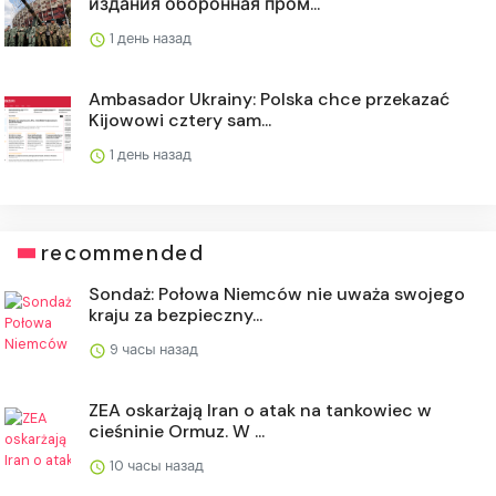
издания оборонная пром...
1 день назад
Ambasador Ukrainy: Polska chce przekazać
Kijowowi cztery sam...
1 день назад
recommended
Sondaż: Połowa Niemców nie uważa swojego
kraju za bezpieczny...
9 часы назад
ZEA oskarżają Iran o atak na tankowiec w
cieśninie Ormuz. W ...
10 часы назад