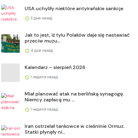
USA uchyliły niektóre antyirańskie sankcje
3 дни назад
Jak to jest, iż tylu Polaków daje się nastawiać
przeciw muzu...
4 дни назад
Kalendarz – sierpień 2026
1 неделя назад
Miał planować atak na berlińską synagogę.
Niemcy zapłacą mu ...
1 неделя назад
Iran ostrzelał tankowce w cieśninie Ormuz.
Statki płynęły ni...