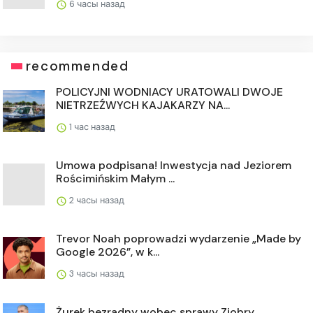
6 часы назад
recommended
POLICYJNI WODNIACY URATOWALI DWOJE
NIETRZEŹWYCH KAJAKARZY NA...
1 час назад
Umowa podpisana! Inwestycja nad Jeziorem
Rościmińskim Małym ...
2 часы назад
Trevor Noah poprowadzi wydarzenie „Made by
Google 2026”, w k...
3 часы назад
Żurek bezradny wobec sprawy Ziobry