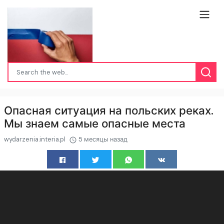
Опасная ситуация на польских реках.
Мы знаем самые опасные места
wydarzenia.interia.pl
5 месяцы назад