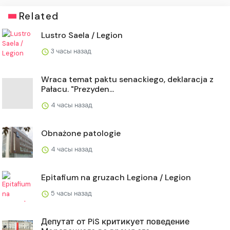
Related
Lustro Saela / Legion
3 часы назад
Wraca temat paktu senackiego, deklaracja z
Pałacu. "Prezyden...
4 часы назад
Obnażone patologie
4 часы назад
Epitafium na gruzach Legiona / Legion
5 часы назад
Депутат от PiS критикует поведение