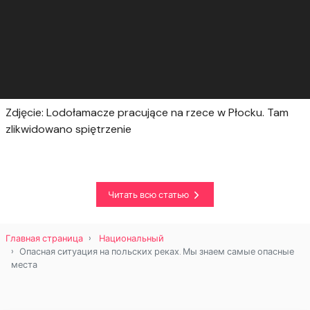
Zdjęcie: Lodołamacze pracujące na rzece w Płocku. Tam
zlikwidowano spiętrzenie
Читать всю статью
Главная страница
Национальный
Опасная ситуация на польских реках. Мы знаем самые опасные
места